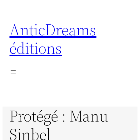
Aller
au
AnticDreams
contenu
éditions
Protégé : Manu
Sinbel